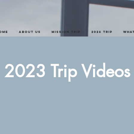
ome
About Us
Mission Trip
2026 trip
What
2023 Trip Videos